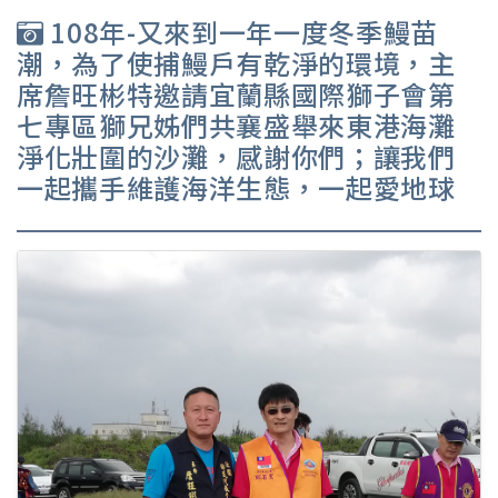
108年-又來到一年一度冬季鰻苗
潮，為了使捕鰻戶有乾淨的環境，主
席詹旺彬特邀請宜蘭縣國際獅子會第
七專區獅兄姊們共襄盛舉來東港海灘
淨化壯圍的沙灘，感謝你們；讓我們
一起攜手維護海洋生態，一起愛地球