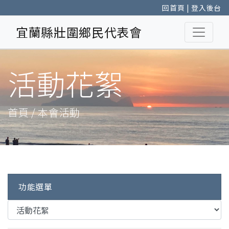
回首頁
|
登入後台
宜蘭縣壯圍鄉民代表會
活動花絮
首頁 / 本會活動
功能選單